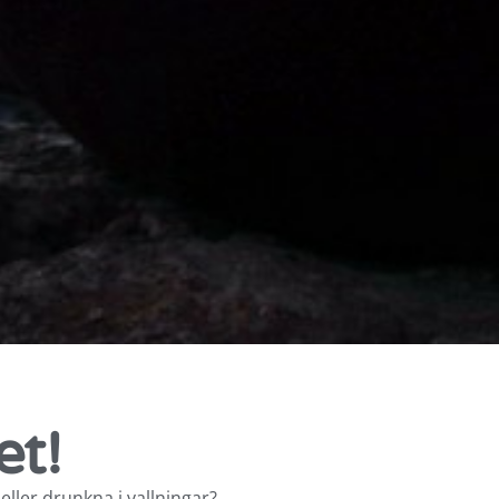
et!
eller drunkna i vallningar?