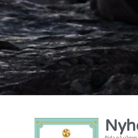
Nyh
Rida på vågen 