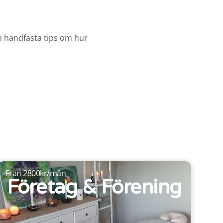
h handfasta tips om hur
Från 2800kr/mån
Företag & Förening