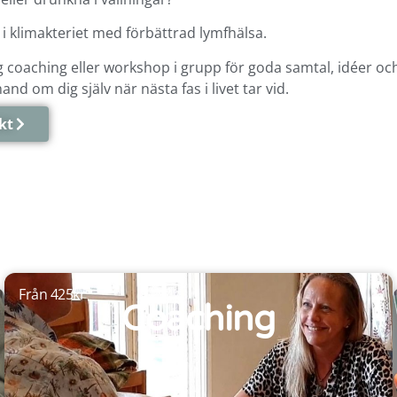
t i klimakteriet med förbättrad lymfhälsa.
 coaching eller workshop i grupp för goda samtal, idéer oc
and om dig själv när nästa fas i livet tar vid.
kt
Från 425kr
Coaching