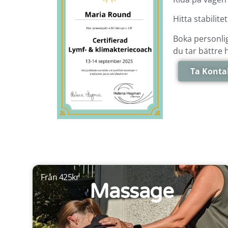
Hitta stabilite
Boka personlig
du tar bättre h
Ta Konta
Från 425kr
Massage